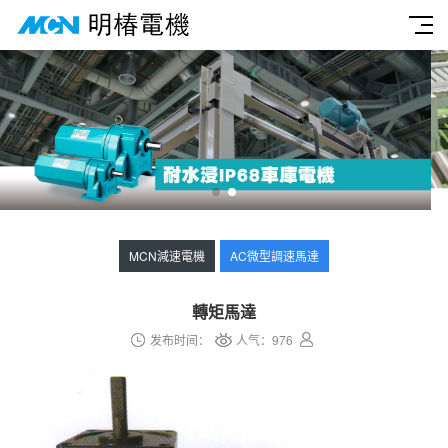
MCN減速電機
AC微型調速馬達
轉矩馬達
发布时间：
人气：
976